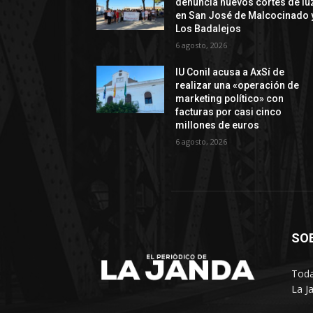
denuncia nuevos cortes de lu
en San José de Malcocinado 
Los Badalejos
6 agosto, 2026
IU Conil acusa a AxSí de
realizar una «operación de
marketing político» con
facturas por casi cinco
millones de euros
6 agosto, 2026
SO
Toda
La J