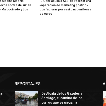
de Medina Sidonia
IU Conil acusa a AxSí de realizar una
evos cortes de luz en
«operación de marketing político»
e Malcocinado y Los
con facturas por casi cinco millones
de euros
REPORTAJES
A
ba
De Alcalá de los Gazules a
Santiago, el camino de los
burros que se niegan a