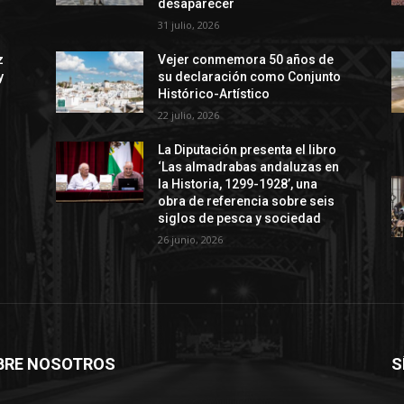
desaparecer
31 julio, 2026
z
Vejer conmemora 50 años de
y
su declaración como Conjunto
Histórico-Artístico
22 julio, 2026
La Diputación presenta el libro
‘Las almadrabas andaluzas en
la Historia, 1299-1928’, una
obra de referencia sobre seis
siglos de pesca y sociedad
26 junio, 2026
BRE NOSOTROS
S