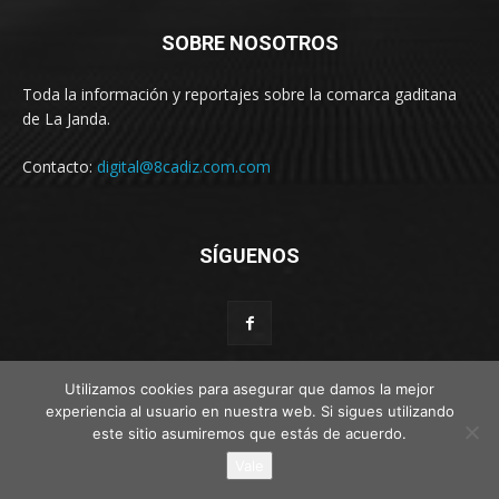
SOBRE NOSOTROS
Toda la información y reportajes sobre la comarca gaditana
de La Janda.
Contacto:
digital@8cadiz.com.com
SÍGUENOS
Utilizamos cookies para asegurar que damos la mejor
experiencia al usuario en nuestra web. Si sigues utilizando
© Web por Estímulo kreativo
este sitio asumiremos que estás de acuerdo.
Vale
Disclaimer
Privacy
Advertisement
Contact us