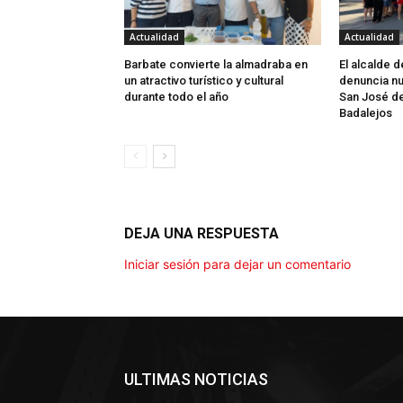
Actualidad
Actualidad
Barbate convierte la almadraba en
El alcalde 
un atractivo turístico y cultural
denuncia nu
durante todo el año
San José d
Badalejos
DEJA UNA RESPUESTA
Iniciar sesión para dejar un comentario
ULTIMAS NOTICIAS