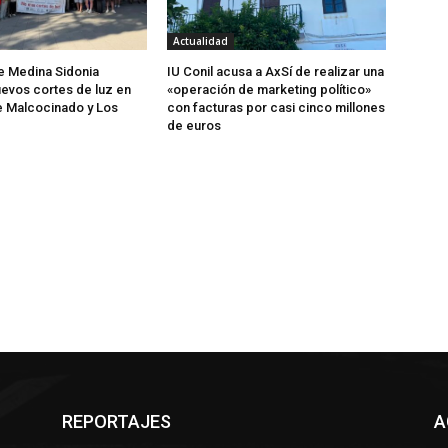
Actualidad
de Medina Sidonia
IU Conil acusa a AxSí de realizar una
evos cortes de luz en
«operación de marketing político»
e Malcocinado y Los
con facturas por casi cinco millones
de euros
REPORTAJES
A