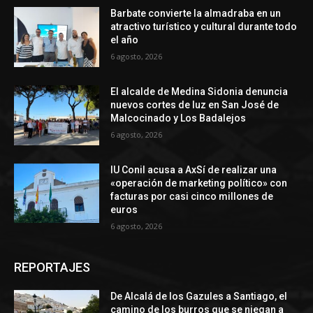
Barbate convierte la almadraba en un
atractivo turístico y cultural durante todo
el año
6 agosto, 2026
El alcalde de Medina Sidonia denuncia
nuevos cortes de luz en San José de
Malcocinado y Los Badalejos
6 agosto, 2026
IU Conil acusa a AxSí de realizar una
«operación de marketing político» con
facturas por casi cinco millones de
euros
6 agosto, 2026
REPORTAJES
De Alcalá de los Gazules a Santiago, el
camino de los burros que se niegan a