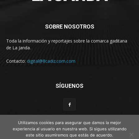
SOBRE NOSOTROS
Toda la información y reportajes sobre la comarca gaditana
de La Janda.
Contacto:
digital@8cadiz.com.com
SÍGUENOS
Utilizamos cookies para asegurar que damos la mejor
experiencia al usuario en nuestra web. Si sigues utilizando
este sitio asumiremos que estás de acuerdo.
© Web por Estímulo kreativo