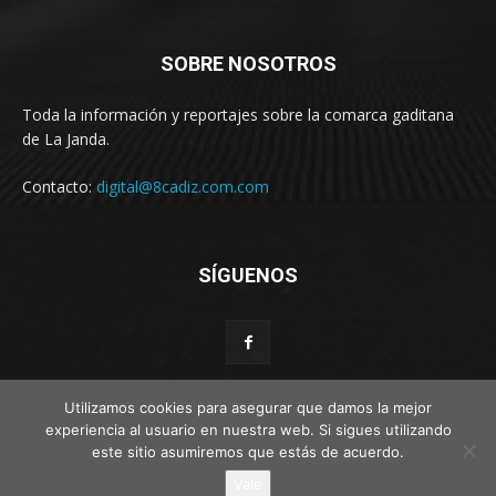
SOBRE NOSOTROS
Toda la información y reportajes sobre la comarca gaditana
de La Janda.
Contacto:
digital@8cadiz.com.com
SÍGUENOS
Utilizamos cookies para asegurar que damos la mejor
experiencia al usuario en nuestra web. Si sigues utilizando
© Web por Estímulo kreativo
este sitio asumiremos que estás de acuerdo.
Vale
Disclaimer
Privacy
Advertisement
Contact us