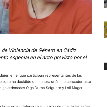
 de Violencia de Género en Cádiz
to especial en el acto previsto por el
Mujer, en el que participan representantes de las
pio, se ha decidido de manera unánime conceder este
o galardonadas Olga Durán Salguero y Loli Mugar
a la cabeza y defensora a ultranza de una de las señas