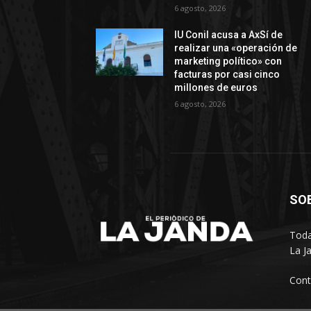
6 agosto, 2026
IU Conil acusa a AxSí de
realizar una «operación de
marketing político» con
facturas por casi cinco
millones de euros
6 agosto, 2026
SO
Toda
La J
Cont