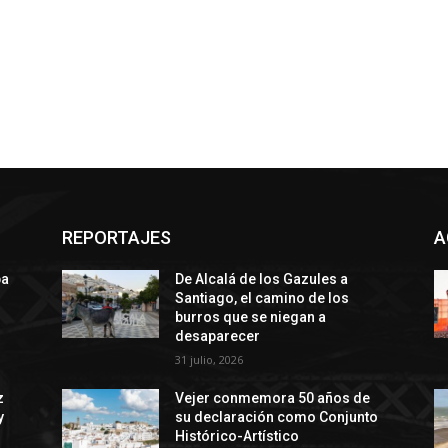
REPORTAJES
A
ba
De Alcalá de los Gazules a
Santiago, el camino de los
burros que se niegan a
desaparecer
31 julio, 2026
z
Vejer conmemora 50 años de
y
su declaración como Conjunto
Histórico-Artístico