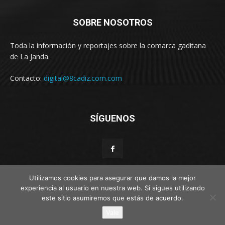
SOBRE NOSOTROS
Toda la información y reportajes sobre la comarca gaditana
de La Janda.
Contacto:
digital@8cadiz.com.com
SÍGUENOS
Utilizamos cookies para asegurar que damos la mejor
experiencia al usuario en nuestra web. Si sigues utilizando
este sitio asumiremos que estás de acuerdo.
© Web por Estímulo kreativo
Vale
Disclaimer
Privacy
Advertisement
Contact us