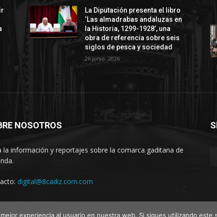
ir
La Diputación presenta el libro
‘Las almadrabas andaluzas en
a
la Historia, 1299-1928’, una
obra de referencia sobre seis
siglos de pesca y sociedad
26 junio, 2026
BRE NOSOTROS
S
 la información y reportajes sobre la comarca gaditana de
anda.
acto:
digital@8cadiz.com.com
mejor experiencia al usuario en nuestra web. Si sigues utilizando este