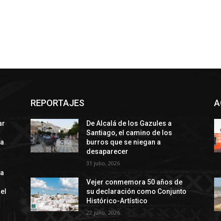
REPORTAJES
A
ar
De Alcalá de los Gazules a
Santiago, el camino de los
da
burros que se niegan a
desaparecer
31 julio, 2026
da
Vejer conmemora 50 años de
el
su declaración como Conjunto
Histórico-Artístico
22 julio, 2026