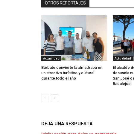
OTROS REPORTAJES
Actualidad
Actualidad
Barbate convierte la almadraba en
El alcalde 
un atractivo turístico y cultural
denuncia nu
durante todo el año
San José d
Badalejos
DEJA UNA RESPUESTA
Iniciar sesión para dejar un comentario