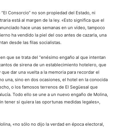
6 “El Consorcio” no son propiedad del Estado, ni
traria está al margen de la ley. «Esto significa que el
a anunciado hace unas semanas en un vídeo, tampoco
bierno ha vendido la piel del oso antes de cazarla, una
an desde las filas socialistas.
nen que se trata del “enésimo engaño al que intentan
cantos de sirena de un establecimiento hotelero, que
 que dar una vuelta a la memoria para recordar el
 no una, sino en dos ocasiones, el hotel en la conocida
cho, o los famosos terrenos de El Següesal que
alucía. Todo ello se une a un nuevo engaño de Molina,
in tener si quiera las oportunas medidas legales»,
lina, «no sólo no dijo la verdad en época electoral,