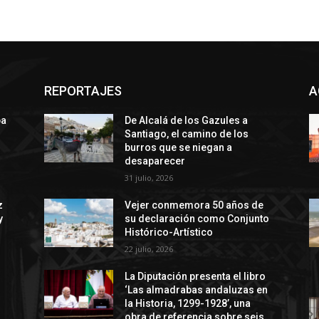
REPORTAJES
A
ba
De Alcalá de los Gazules a
Santiago, el camino de los
burros que se niegan a
desaparecer
31 julio, 2026
z
Vejer conmemora 50 años de
y
su declaración como Conjunto
Histórico-Artístico
22 julio, 2026
La Diputación presenta el libro
‘Las almadrabas andaluzas en
la Historia, 1299-1928’, una
obra de referencia sobre seis