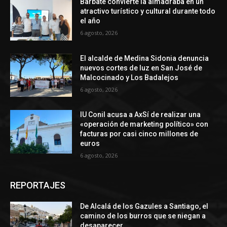
Barbate convierte la almadraba en un
atractivo turístico y cultural durante todo
el año
6 agosto, 2026
El alcalde de Medina Sidonia denuncia
nuevos cortes de luz en San José de
Malcocinado y Los Badalejos
6 agosto, 2026
IU Conil acusa a AxSí de realizar una
«operación de marketing político» con
facturas por casi cinco millones de
euros
6 agosto, 2026
REPORTAJES
De Alcalá de los Gazules a Santiago, el
camino de los burros que se niegan a
desaparecer