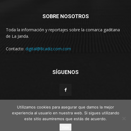
SOBRE NOSOTROS
Toda la información y reportajes sobre la comarca gaditana
de La Janda.
Contacto:
digital@8cadiz.com.com
SÍGUENOS
Utilizamos cookies para asegurar que damos la mejor
experiencia al usuario en nuestra web. Si sigues utilizando
© Web por Estímulo kreativo
este sitio asumiremos que estás de acuerdo.
Vale
Disclaimer
Privacy
Advertisement
Contact us