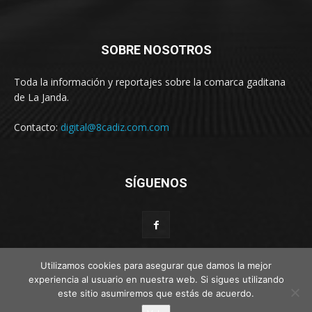
SOBRE NOSOTROS
Toda la información y reportajes sobre la comarca gaditana
de La Janda.
Contacto:
digital@8cadiz.com.com
SÍGUENOS
Utilizamos cookies para asegurar que damos la mejor
experiencia al usuario en nuestra web. Si sigues utilizando
este sitio asumiremos que estás de acuerdo.
© Web por Estímulo kreativo