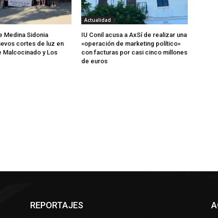
Actualidad
de Medina Sidonia
IU Conil acusa a AxSí de realizar una
evos cortes de luz en
«operación de marketing político»
e Malcocinado y Los
con facturas por casi cinco millones
de euros
REPORTAJES
A