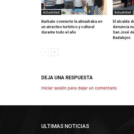
Actualidad
Actualidad
Barbate convierte la almadraba en
El alcalde 
un atractivo turístico y cultural
denuncia nu
durante todo el año
San José d
Badalejos
DEJA UNA RESPUESTA
Iniciar sesión para dejar un comentario
ULTIMAS NOTICIAS