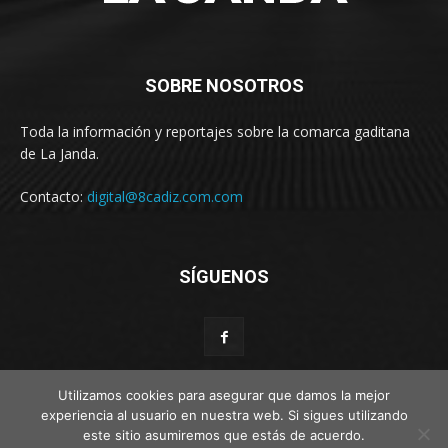
SOBRE NOSOTROS
Toda la información y reportajes sobre la comarca gaditana
de La Janda.
Contacto:
digital@8cadiz.com.com
SÍGUENOS
Utilizamos cookies para asegurar que damos la mejor
experiencia al usuario en nuestra web. Si sigues utilizando
este sitio asumiremos que estás de acuerdo.
© Web por Estímulo kreativo