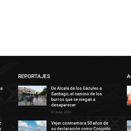
REPORTAJES
A
ba
De Alcalá de los Gazules a
Santiago, el camino de los
burros que se niegan a
desaparecer
31 julio, 2026
z
Vejer conmemora 50 años de
y
su declaración como Conjunto