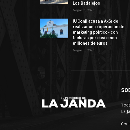
Los Badalejos
6 agosto, 2026
IU Conil acusa a AxSí de
realizar una «operación de
marketing político» con
facturas por casi cinco
millones de euros
6 agosto, 2026
SO
Toda
La J
Cont