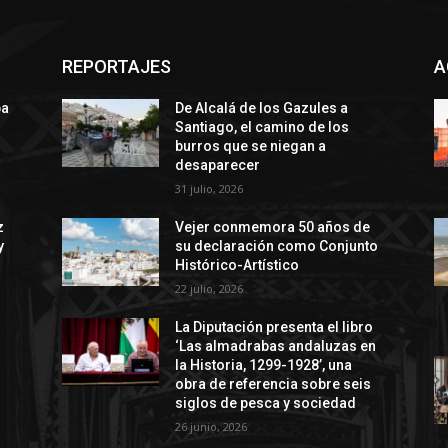
REPORTAJES
A
ba
De Alcalá de los Gazules a
Santiago, el camino de los
burros que se niegan a
desaparecer
31 julio, 2026
z
Vejer conmemora 50 años de
y
su declaración como Conjunto
Histórico-Artístico
22 julio, 2026
La Diputación presenta el libro
‘Las almadrabas andaluzas en
la Historia, 1299-1928’, una
obra de referencia sobre seis
siglos de pesca y sociedad
26 junio, 2026