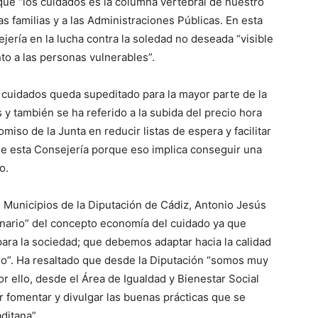
que “los cuidados es la columna vertebral de nuestro
as familias y a las Administraciones Públicas. En esta
ejería en la lucha contra la soledad no deseada “visible
to a las personas vulnerables”.
 cuidados queda supeditado para la mayor parte de la
s y también se ha referido a la subida del precio hora
miso de la Junta en reducir listas de espera y facilitar
 de esta Consejería porque eso implica conseguir una
o.
os Municipios de la Diputación de Cádiz, Antonio Jesús
onario” del concepto economía del cuidado ya que
ara la sociedad; que debemos adaptar hacia la calidad
ro”. Ha resaltado que desde la Diputación “somos muy
r ello, desde el Área de Igualdad y Bienestar Social
 fomentar y divulgar las buenas prácticas que se
ditana”.