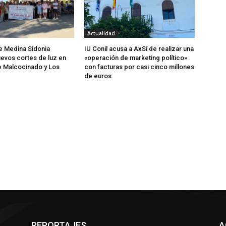
Actualidad
de Medina Sidonia
IU Conil acusa a AxSí de realizar una
evos cortes de luz en
«operación de marketing político»
e Malcocinado y Los
con facturas por casi cinco millones
de euros
REPORTAJES
A