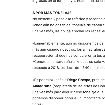
ingresos en el turismo y la hostelería de la 
A POR MÁS TONELAJE
No obstante y pese a la referida y reconoci
Janda aún no gozan del tonelaje de capturas
una vez más, las obliga a ‘echar las redes’ en
«Lamentablemente, aún no disponemos del 
más aún cuando nosotros, los almadraberos,
recuperación al que nos condujeron artes q
«Concretamente», señala, «nosotros solo va
respecto a 2018, es decir de 1.340 tonelada
«Es por ello», señala
Diego Crespo
, presid
Almadraba
(propietaria de las artes de Con
una vez más para adquirir ese tonelaje que 
podemos disponer porque un importante por
flotas».