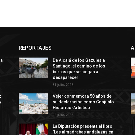
REPORTAJES
A
ba
De Alcalá de los Gazules a
Santiago, el camino de los
burros que se niegan a
desaparecer
31 julio, 2026
z
Vejer conmemora 50 años de
y
su declaración como Conjunto
Histórico-Artístico
22 julio, 2026
La Diputación presenta el libro
‘Las almadrabas andaluzas en