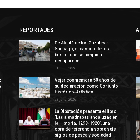
REPORTAJES
A
ba
De Alcalá de los Gazules a
Santiago, el camino de los
burros que se niegan a
desaparecer
31 julio, 2026
z
Vejer conmemora 50 años de
y
su declaración como Conjunto
Histórico-Artístico
22 julio, 2026
La Diputación presenta el libro
‘Las almadrabas andaluzas en
la Historia, 1299-1928’, una
obra de referencia sobre seis
siglos de pesca y sociedad