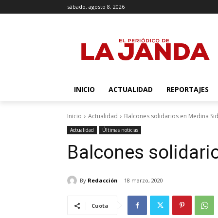
sábado, agosto 8, 2026
INICIO
ACTUALIDAD
REPORTAJES
Inicio
Actualidad
Balcones solidarios en Medina Si
Actualidad
Últimas noticias
Balcones solidari
By
Redacción
18 marzo, 2020
Cuota