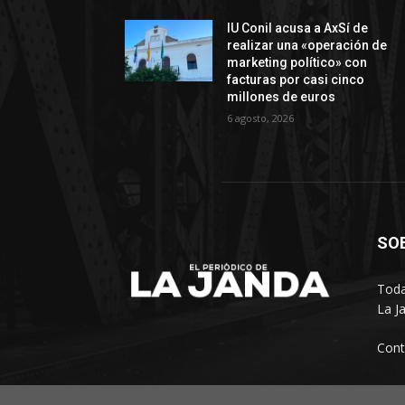
IU Conil acusa a AxSí de
realizar una «operación de
marketing político» con
facturas por casi cinco
millones de euros
6 agosto, 2026
SO
Toda
La J
Cont