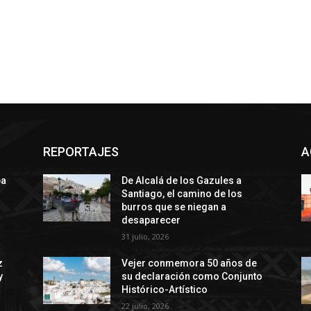
REPORTAJES
A
ba
De Alcalá de los Gazules a
Santiago, el camino de los
burros que se niegan a
desaparecer
31 julio, 2026
z
Vejer conmemora 50 años de
y
su declaración como Conjunto
Histórico-Artístico
22 julio, 2026