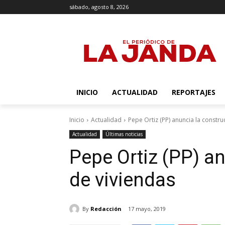
sábado, agosto 8, 2026
INICIO
ACTUALIDAD
REPORTAJES
Inicio
Actualidad
Pepe Ortiz (PP) anuncia la constru
Actualidad
Últimas noticias
Pepe Ortiz (PP) a
de viviendas
By
Redacción
17 mayo, 2019