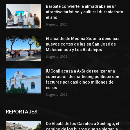
Barbate convierte la almadraba en un
atractivo turístico y cultural durante todo
el año
6 agosto, 2026
El alcalde de Medina Sidonia denuncia
nuevos cortes de luz en San José de
Malcocinado y Los Badalejos
6 agosto, 2026
IU Conil acusa a AxSí de realizar una
«operación de marketing político» con
facturas por casi cinco millones de
euros
6 agosto, 2026
REPORTAJES
De Alcalá de los Gazules a Santiago, el
camino de los burros que se niegan a