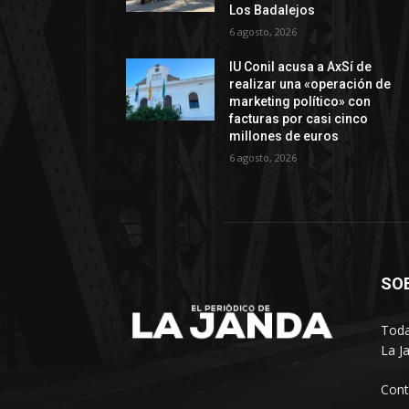
Los Badalejos
6 agosto, 2026
IU Conil acusa a AxSí de
realizar una «operación de
marketing político» con
facturas por casi cinco
millones de euros
6 agosto, 2026
SO
Toda
La J
Cont