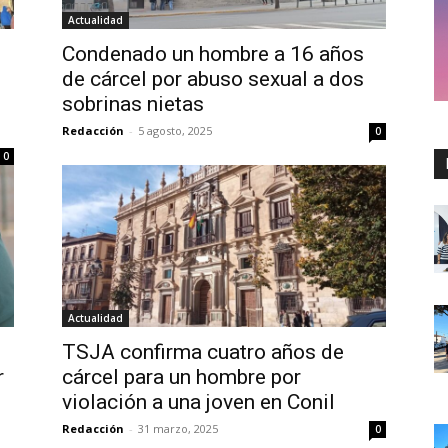
Actualidad
Condenado un hombre a 16 años
l
de cárcel por abuso sexual a dos
sobrinas nietas
Redacción
-
5 agosto, 2025
0
0
Actualidad
TSJA confirma cuatro años de
r
cárcel para un hombre por
violación a una joven en Conil
Redacción
-
31 marzo, 2025
0