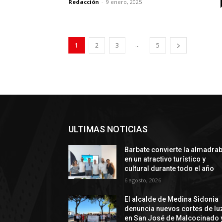
Redacción
-
9 enero, 2025
...
1
2
3
5
ULTIMAS NOTICIAS
Barbate convierte la almadra
en un atractivo turístico y
cultural durante todo el año
6 agosto, 2026
El alcalde de Medina Sidonia
denuncia nuevos cortes de lu
en San José de Malcocinado 