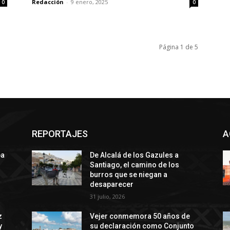
Redacción
-
9 enero, 2025
0
0
Página 1 de 5
REPORTAJES
A
ba
De Alcalá de los Gazules a
Santiago, el camino de los
burros que se niegan a
desaparecer
31 julio, 2026
z
Vejer conmemora 50 años de
y
su declaración como Conjunto