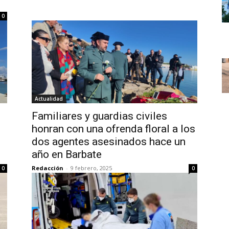
0
Actualidad
Familiares y guardias civiles
honran con una ofrenda floral a los
dos agentes asesinados hace un
año en Barbate
Redacción
-
9 febrero, 2025
0
0