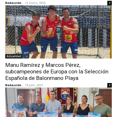
Redacción
-
13 enero, 2026
0
Actualidad
Manu Ramírez y Marcos Pérez,
subcampeones de Europa con la Selección
Española de Balonmano Playa
Redacción
-
14 julio, 2025
0