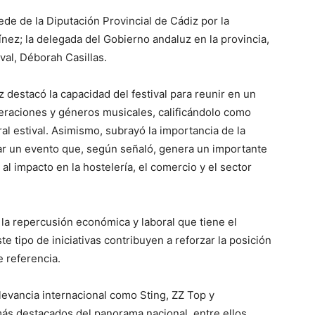
ede de la
Diputación Provincial de Cádiz
por la
ínez
; la delegada del Gobierno andaluz en la provincia,
ival,
Déborah Casillas
.
destacó la capacidad del festival para reunir en un
neraciones y géneros musicales, calificándolo como
ral estival. Asimismo, subrayó la importancia de la
ar un evento que, según señaló, genera un importante
al impacto en la hostelería, el comercio y el sector
la repercusión económica y laboral que tiene el
te tipo de iniciativas contribuyen a reforzar la posición
e referencia.
elevancia internacional como
Sting
,
ZZ Top
y
 más destacados del panorama nacional, entre ellos