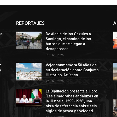
REPORTAJES
A
ba
De Alcalá de los Gazules a
Santiago, el camino de los
burros que se niegan a
desaparecer
31 julio, 2026
z
Vejer conmemora 50 años de
y
su declaración como Conjunto
Histórico-Artístico
22 julio, 2026
La Diputación presenta el libro
‘Las almadrabas andaluzas en
la Historia, 1299-1928’, una
obra de referencia sobre seis
siglos de pesca y sociedad