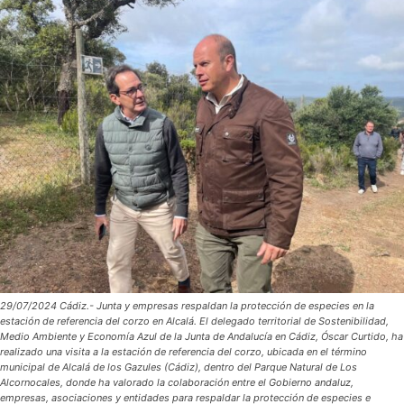
29/07/2024 Cádiz.- Junta y empresas respaldan la protección de especies en la
estación de referencia del corzo en Alcalá. El delegado territorial de Sostenibilidad,
Medio Ambiente y Economía Azul de la Junta de Andalucía en Cádiz, Óscar Curtido, ha
realizado una visita a la estación de referencia del corzo, ubicada en el término
municipal de Alcalá de los Gazules (Cádiz), dentro del Parque Natural de Los
Alcornocales, donde ha valorado la colaboración entre el Gobierno andaluz,
empresas, asociaciones y entidades para respaldar la protección de especies e