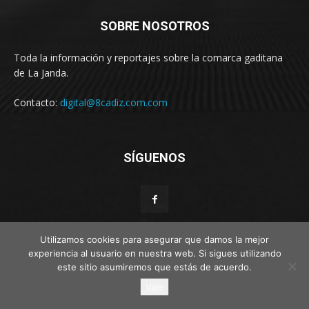
SOBRE NOSOTROS
Toda la información y reportajes sobre la comarca gaditana
de La Janda.
Contacto:
digital@8cadiz.com.com
SÍGUENOS
Utilizamos cookies para asegurar que damos la mejor
experiencia al usuario en nuestra web. Si sigues utilizando
© Web por Estímulo kreativo
este sitio asumiremos que estás de acuerdo.
Vale
Disclaimer
Privacy
Advertisement
Contact us